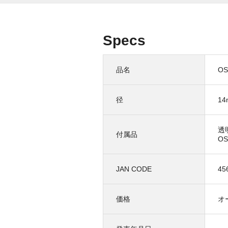
Specs
品名
OS
径
1
透
付属品
O
JAN CODE
45
価格
オ