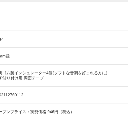
P
4mm径
明ゴム製インシュレーター4個(ソフトな音調を好まれる方に)
SP貼り付け用 両面テープ
62112760112
ープンプライス：実勢価格 946円（税込）