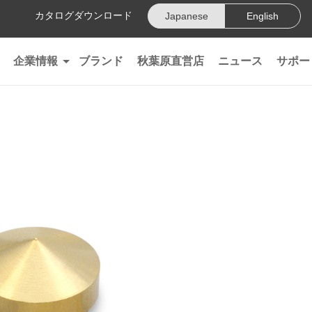
カタログダウンロード
Japanese
English
企業情報
ブランド
秋葉原直営店
ニュース
サポー
会社情報
沿革
精密導体"102 SSC"
オヤイデ電気70周年特設サイト