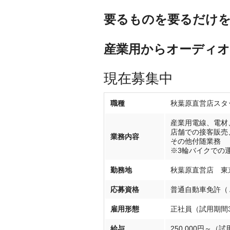
要るものを要るだけ
産業用からオーディオ
現在募集中
職種
秋葉原直営店スタ
産業用電線、電材
店舗での接客販売
業務内容
その他付随業務
※3輪バイクでの運
勤務地
秋葉原直営店 東京
応募資格
普通自動車免許（
雇用形態
正社員（試用期間
給与
250,000円～（