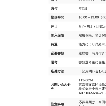
賞与
年2回
勤務時間
10:00～19:00
休日
月7～8日（日曜
加入保険
雇用保険、労災保
待遇
能力により昇給有
必要書類
履歴書（写真付き
選考
書類選考後に面接
応募方法
下記お問い合わせ
113-0034
お問い合わせ
東京都文京区湯島1-
先
株式会社小柳出電
Tel：03-5684-2
応募書類は、今回
注意事項