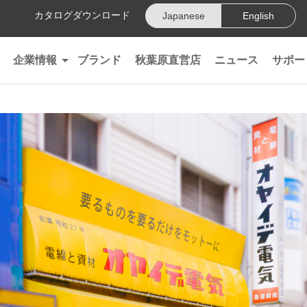
カタログダウンロード
Japanese
English
企業情報
ブランド
秋葉原直営店
ニュース
サポー
会社情報
沿革
精密導体"102 SSC"
オヤイデ電気70周年特設サイト