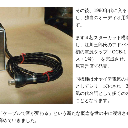
その後、1980年代に入
し、独自のオーディオ用
す。
まず４芯スターカッド構造
し、江川三郎氏のアドバ
初の電源タップ「OCB-
ス・1号）」を完成させ、昭
原直営店で発売。
同機種はオヤイデ電気の
としてシリーズ化され、
気の代名詞として多くの
こととなります。
「ケーブルで音が変わる」という新たな概念を世の中に浸透さ
高めていきました。