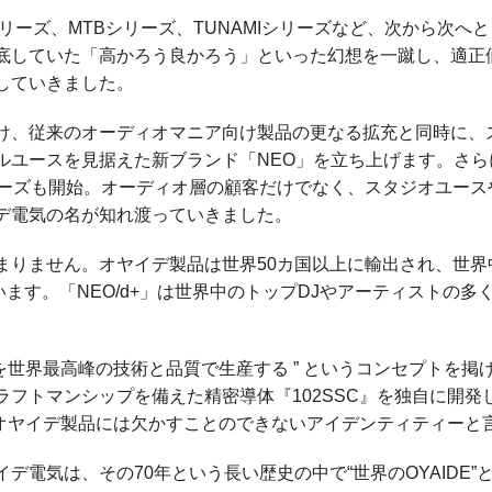
-1シリーズ、MTBシリーズ、TUNAMIシリーズなど、次から次
底していた「高かろう良かろう」といった幻想を一蹴し、適正
していきました。
け、従来のオーディオマニア向け製品の更なる拡充と同時に、
ルユースを見据えた新ブランド「NEO」を立ち上げます。さらに
リーズも開始。オーディオ層の顧客だけでなく、スタジオユース
デ電気の名が知れ渡っていきました。
まりません。オヤイデ製品は世界50カ国以上に輸出され、世界
ています。「NEO/d+」は世界中のトップDJやアーティストの
材料を世界最高峰の技術と品質で生産する ” というコンセプトを
ラフトマンシップを備えた精密導体『102SSC』を独自に開発
後のオヤイデ製品には欠かすことのできないアイデンティティーと
デ電気は、その70年という長い歴史の中で“世界のOYAIDE