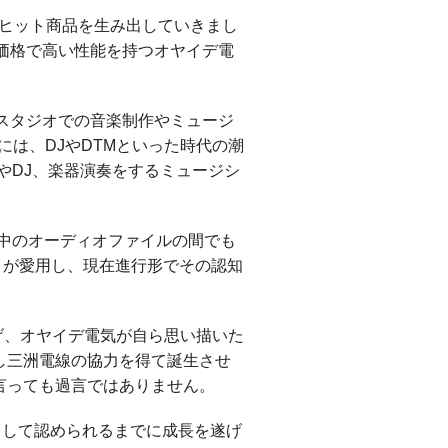
へとヒット商品を生み出していきまし
価格で高い性能を持つオヤイデ電
スタジオでの音楽制作やミュージ
は、DJやDTMといった時代の潮
やDJ、楽器演奏をするミュージシ
中のオーディオファイルの間でも
多くが愛用し、現在進行形でその認知
掲げ、オヤイデ電気が自ら思い描いた
し三洲電線の協力を得て誕生させ
言っても過言ではありません。
”として認められるまでに成長を遂げ