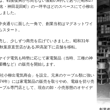
は、戦後復興から間もない激動の時代であった昭和27
旧名・神田花田町）の一坪半ほどのスペースにて小柳出
しました。
る中央通りに面した一角で、創業当初はマグネットワイ
らスタート。
売し、少しずつ商売を広げていきました。昭和31年
気秋葉原直営店があるJR高架下に店舗を移転。
ヤイデ電気も時勢に応じて家電製品（当時、三種の神
濯機など）の販売を開始します。
式会社小柳出電気商会」を設立。元来のケーブル類に強い
974年）には家電製品の販売を取りやめ、電線を切り売
ーブル専門店として、現在の卸・小売形態のオヤイデ