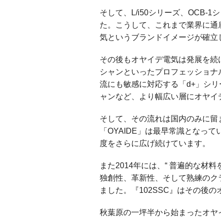
そして、L/i50シリーズ、OCB
た。こうして、これまで業界に通
気というブランドイメージが確立
その後もオヤイデ電気は発展を続
シャンといったプロフェッショナ
流にも敏感に対応する「d+」シ
ャンなど、より幅広い層にオヤイ
そして、その流れは国内のみに留
「OYAIDE」は最早常識となっ
度をさらに広げ続けています。
また2014年には、“ 普遍的な
独創性、革新性、そして熟練のク
ました。『102SSC』はその
秋葉原の一坪半から始まったオヤイ