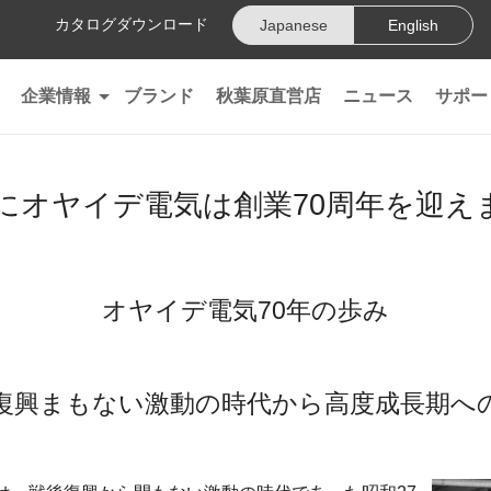
カタログダウンロード
Japanese
English
企業情報
ブランド
秋葉原直営店
ニュース
サポー
会社情報
2年にオヤイデ電気は創業70周年を迎え
沿革
精密導体"102 SSC"
オヤイデ電気70年の歩み
オヤイデ電気70周年特設サイト
復興まもない激動の時代から高度成長期へ