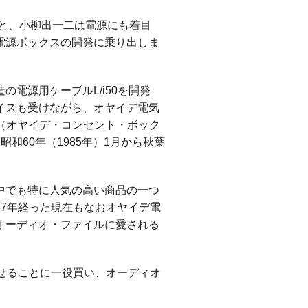
ると、小柳出一二は電源にも着目
電源ボックスの開発に乗り出しま
の電源用ケーブルL/i50を開発
イスも受けながら、オヤイデ電気
1（オヤイデ・コンセント・ボック
和60年（1985年）1月から秋葉
中でも特に人気の高い商品の一つ
37年経った現在もなおオヤイデ電
オーディオ・ファイルに愛される
せることに一役買い、オーディオ