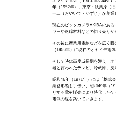
オヤイデ電気（小柳出電気商会）
年（1952年）、東京・秋葉原（
一二（おやいで・かずじ）が創業
現在のビックカメラAKIBAのあ
ヤーや絶縁材料などの切り売りか
その後に産業用電線などを広く販
（1956年）に現在のオヤイデ電
そして時は高度成長期を迎え、オ
器と言われたテレビ、冷蔵庫、洗
昭和46年（1971年）には「株
業務形態も手伝い、昭和49年（1
りする電材販売により特化したケ
電気の礎を築いていきます。