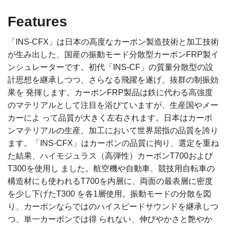
Features
「INS-CFX」は日本の高度なカーボン製造技術と加工技術
が生み出した、国産の振動モード分散型カーボンFRP製イ
ンシュレーターです。初代「INS-CF」の質量分散型の設
計思想を継承しつつ、さらなる飛躍を遂げ、抜群の制振効
果を 発揮します。カーボンFRP製品は鉄に代わる高強度
のマテリアルとして注目を浴びていますが、生産国やメー
カーによ って品質が大きく左右されます。日本はカーボ
ンマテリアルの生産、加工において世界屈指の品質を誇り
ます。「INS-CFX」はカーボンの品質に拘り、選定を重ね
た結果、ハイモジュラス（高弾性）カーボンT700および
T300を使用し ました。航空機や自動車、競技用自転車の
構造材にも使われるT700を内層に、両面の最表層に密度
を少し下げたT300 を各1層使用。振動モードの分散を図
り、カーボンならではのハイスピードサウンドを継承しつ
つ、単一カーボンでは得 られない、伸びやかさと艶やか