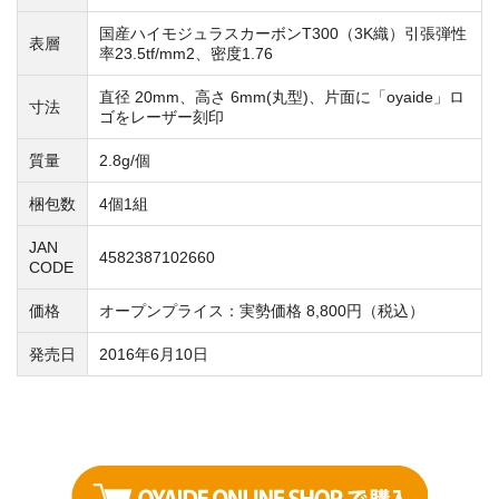
国産ハイモジュラスカーボンT300（3K織）引張弾性
表層
率23.5tf/mm2、密度1.76
直径 20mm、高さ 6mm(丸型)、片面に「oyaide」ロ
寸法
ゴをレーザー刻印
質量
2.8g/個
梱包数
4個1組
JAN
4582387102660
CODE
価格
オープンプライス：実勢価格 8,800円（税込）
発売日
2016年6月10日