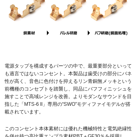
電源タップを構成するパーツの中で、最重要部分といって
も過言ではないコンセント。本製品は歯受けの部分にバネ
性が高く、音色に色付けを抑えるリン青銅無メッキという
前機種のコンセプトを踏襲し、同品にバフフィニッシュを
施すことで高域レンジを改善。よりモダンなサウンドを目
指した「MTS-6 II」専用の“SWO”モディファイモデルが搭
載されています。
このコンセント本体素材には優れた機械特性と電気絶縁性
を併せ持つ高比重エンプラ素材PBT＋GF30％を採用し、