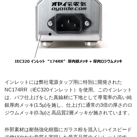
インレットには弊社電源タップ用に特別に開発された
NC174RR（IEC320インレット）を使用。このインレット
は、バフ仕上げをした真鍮材に下地として導電率の高い純
銀厚肉メッキ(1.5μ)を施し、仕上げに通常の3倍の厚さのロ
ジウムメッキ(0.3μ)と高品質2層メッキが施されています。
外郭素材は耐熱強化樹脂にガラス粉を混入しハイスピード