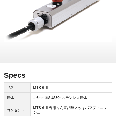
Specs
品名
MTS-6 Ⅱ
筐体
1.6mm厚SUS304ステンレス筐体
MTS-6 Ⅱ専用りん青銅無メッキバフフィニッ
コンセント
シュ