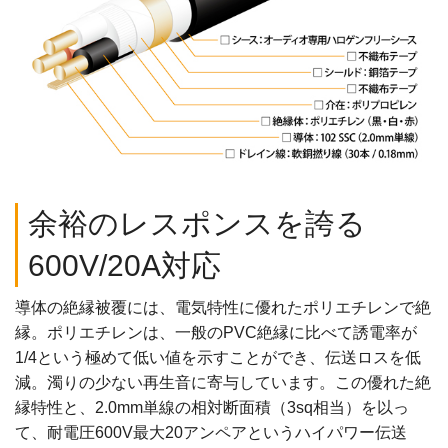
余裕のレスポンスを誇る
600V/20A対応
導体の絶縁被覆には、電気特性に優れたポリエチレンで絶
縁。ポリエチレンは、一般のPVC絶縁に比べて誘電率が
1/4という極めて低い値を示すことができ、伝送ロスを低
減。濁りの少ない再生音に寄与しています。この優れた絶
縁特性と、2.0mm単線の相対断面積（3sq相当）を以っ
て、耐電圧600V最大20アンペアというハイパワー伝送