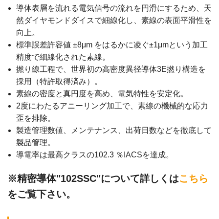
導体表層を流れる電気信号の流れを円滑にするため、天
然ダイヤモンドダイスで細線化し、素線の表面平滑性を
向上。
標準誤差許容値 ±8μm をはるかに凌ぐ±1μmという加工
精度で細線化された素線。
撚り線工程で、世界初の高密度異径導体3E撚り構造を
採用（特許取得済み）。
素線の密度と真円度を高め、電気特性を安定化。
2度にわたるアニーリング加工で、素線の機械的な応力
歪を排除。
製造管理数値、メンテナンス、出荷日数などを徹底して
製品管理。
導電率は最高クラスの102.3 ％IACSを達成。
※精密導体"102SSC"について詳しくは
こちら
をご覧下さい。