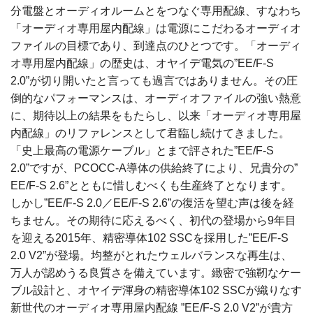
分電盤とオーディオルームとをつなぐ専用配線、すなわち
「オーディオ専用屋内配線」は電源にこだわるオーディオ
ファイルの目標であり、到達点のひとつです。「オーディ
オ専用屋内配線」の歴史は、オヤイデ電気の”EE/F-S
2.0”が切り開いたと言っても過言ではありません。その圧
倒的なパフォーマンスは、オーディオファイルの強い熱意
に、期待以上の結果をもたらし、以来「オーディオ専用屋
内配線」のリファレンスとして君臨し続けてきました。
「史上最高の電源ケーブル」とまで評された”EE/F-S
2.0”ですが、PCOCC-A導体の供給終了により、兄貴分の”
EE/F-S 2.6”とともに惜しむべくも生産終了となります。
しかし”EE/F-S 2.0／EE/F-S 2.6”の復活を望む声は後を経
ちません。その期待に応えるべく、初代の登場から9年目
を迎える2015年、精密導体102 SSCを採用した”EE/F-S
2.0 V2”が登場。均整がとれたウェルバランスな再生は、
万人が認めうる良質さを備えています。緻密で強靭なケー
ブル設計と、オヤイデ渾身の精密導体102 SSCが織りなす
新世代のオーディオ専用屋内配線 ”EE/F-S 2.0 V2”が貴方