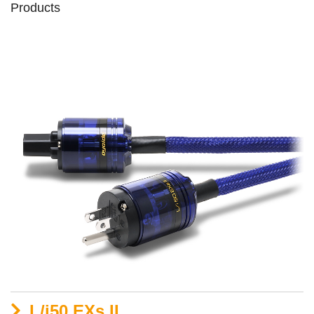
Products
L/i50 EXs II