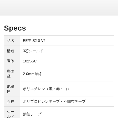
Specs
品名
EE/F-S2.0 V2
構造
3芯シールド
導体
102SSC
導体
2.0mm単線
径
絶縁
ポリエチレン（黒・赤・白）
体
介在
ポリプロピレンテープ・不織布テープ
シー
銅箔テープ
ルド