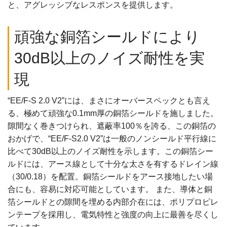
と、アグレッシブなレスポンスを提供します。
頑強な銅箔シールドにより
30dB以上のノイズ耐性を実
現
“EE/F-S 2.0 V2”には、まさにオーバースペックとも言え
る、極めて頑強な0.1mm厚の銅箔シールドを施しました。
隙間なく巻きつけられ、遮蔽率100％を誇る、この銅箔の
おかげで、“EE/F-S2.0 V2”は一般のノンシールド平行線に
比べて30dB以上のノイズ耐性を示します。この銅箔シー
ルドには、アース線として十分な太さを有するドレイン線
（30/0.18）を配置。銅箔シールドをアース接地したい場
合にも、容易に対応可能としています。 また、導体と銅
箔シールドとの隙間を埋める内部介在には、ポリプロピレ
ンテープを採用し、電気特性と強度の向上に最善を尽くし