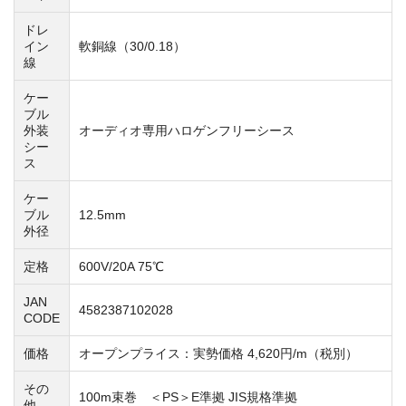
ドレ
イン
軟銅線（30/0.18）
線
ケー
ブル
外装
オーディオ専用ハロゲンフリーシース
シー
ス
ケー
ブル
12.5mm
外径
定格
600V/20A 75℃
JAN
4582387102028
CODE
価格
オープンプライス：実勢価格 4,620円/m（税別）
その
100m束巻 ＜PS＞E準拠 JIS規格準拠
他