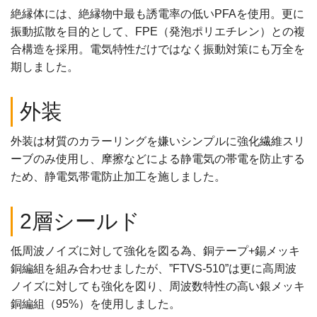
絶縁体には、絶縁物中最も誘電率の低いPFAを使用。更に
振動拡散を目的として、FPE（発泡ポリエチレン）との複
合構造を採用。電気特性だけではなく振動対策にも万全を
期しました。
外装
外装は材質のカラーリングを嫌いシンプルに強化繊維スリ
ーブのみ使用し、摩擦などによる静電気の帯電を防止する
ため、静電気帯電防止加工を施しました。
2層シールド
低周波ノイズに対して強化を図る為、銅テープ+錫メッキ
銅編組を組み合わせましたが、”FTVS-510”は更に高周波
ノイズに対しても強化を図り、周波数特性の高い銀メッキ
銅編組（95%）を使用しました。