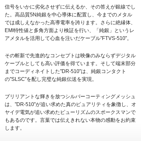
信号をいかに劣化させずに伝えるか、その答えが銀線でし
た。高品質5N純銀を中心導体に配置し、今までのメタル
では成しえなかった高導電率を誇ります。さらに絶縁体、
EMI特性値と多角方面より検証を行い、「純銀」というレ
アメタルを活用して心血を注いだケーブル”FTVS-510”。
その斬新で先進的なコンセプトは映像のみならずデジタル
ケーブルとしても高い評価を得ています。そして端末部分
までコーディネイトした”DR-510”は、純銀コンタクト
の”SLSC”を配し完璧な純銀伝送を実現。
ブリリアントな輝きを放つシルバーコーティングメッシュ
は、”DR-510”が追い求めた真のピュアリティを象徴し、オ
ヤイデ電気が追い求めたピューリズムのスポークスマンで
もあるのです。言葉では伝えきれない本物の感動をお約束
します。