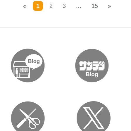
«
1
2
3
…
15
»